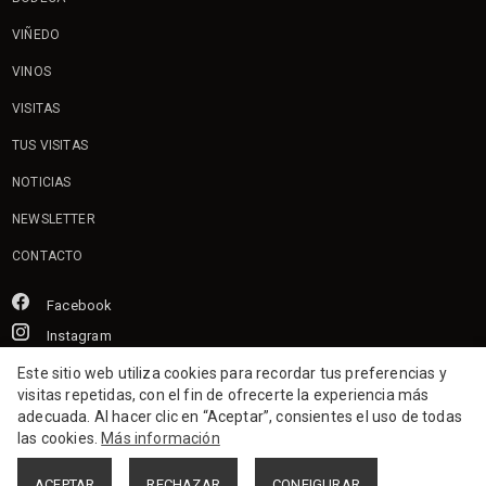
VIÑEDO
VINOS
VISITAS
TUS VISITAS
NOTICIAS
NEWSLETTER
CONTACTO
Facebook
Instagram
Este sitio web utiliza cookies para recordar tus preferencias y
Aviso legal
Política de privacidad
Política de cookies
visitas repetidas, con el fin de ofrecerte la experiencia más
adecuada. Al hacer clic en “Aceptar”, consientes el uso de todas
Política ambiental y alimentaria
las cookies.
Más información
ACEPTAR
RECHAZAR
CONFIGURAR
2026 Contino.
Todos los derechos reservados.