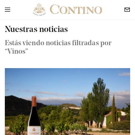
Nuestras noticias
Estás viendo noticias filtradas por
“Vinos”