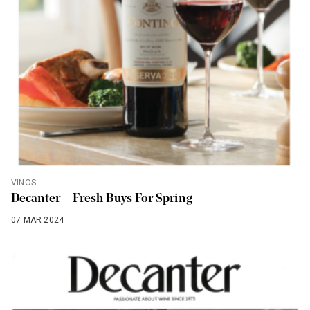
VINOS
Decanter – Fresh Buys For Spring
07 MAR 2024