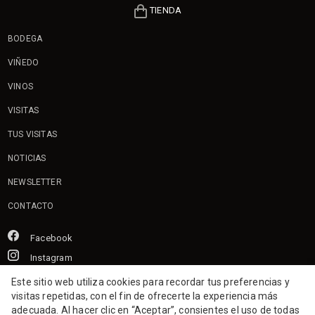
TIENDA
BODEGA
VIÑEDO
VINOS
VISITAS
TUS VISITAS
NOTICIAS
NEWSLETTER
CONTACTO
Facebook
Instagram
Este sitio web utiliza cookies para recordar tus preferencias y
Aviso legal
Política de privacidad
Política de cookies
visitas repetidas, con el fin de ofrecerte la experiencia más
adecuada. Al hacer clic en “Aceptar”, consientes el uso de todas