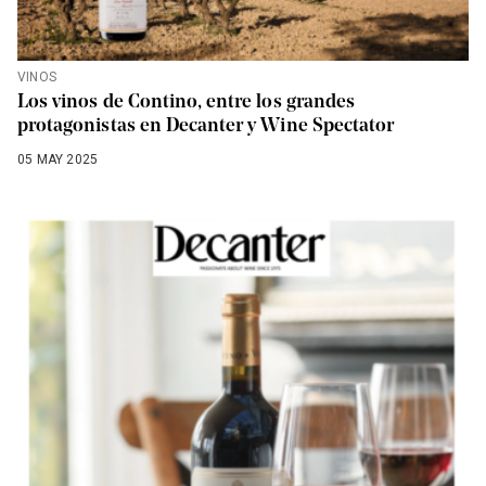
VINOS
Los vinos de Contino, entre los grandes
protagonistas en Decanter y Wine Spectator
05 MAY 2025